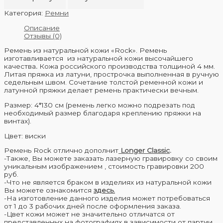
Категория:
Ремни
Описание
Отзывы (0)
Ремень из натуральной кожи «Rock». Ремень
изготавливается из натуральной кожи высочайшего
качества
.
Кожа российского производства толщиной 4 мм.
Литая пряжка из латуни, прострочка выполненная в ручную
седельным швом. Сочетание толстой ременной кожи и
латунной пряжки делает ремень практически вечным.
Размер: 4*130 cм (ремень легко можно подрезать под
необходимый размер благодаря креплению пряжки на
винтах).
Цвет: виски
Ремень Rock отлично дополнит
Longer Classic
.
-Также, Вы можете заказать лазерную гравировку со своим
уникальным изображением , стоимость гравировки 200
руб.
-Что не является браком в изделиях из натуральной кожи
Вы можете ознакомится
здесь.
-На изготовление данного изделия может потребоваться
от 1 до 3 рабочих дней после оформления заказа.
-Цвет кожи может не значительно отличатся от
представленных на фотографиях в зависимости от партии