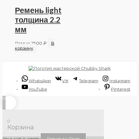
Ремень light
толщина 2.2
мм
Ремни
2500
₽
В
корзину
WhatsApp
VK
Telegram
Instagram
YouTube
Pinterest
0
0
Корзина
Your cart is empty
Return to Shop